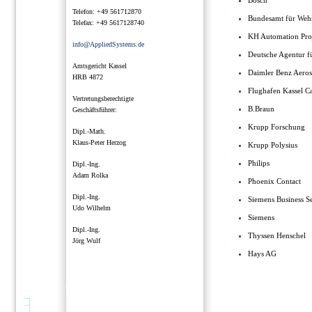
Bosch
Telefon: +49 561712870
Bundesamt für Weh
Telefax: +49 5617128740
KH Automation Proj
info@AppliedSystems.de
Deutsche Agentur f
Amtsgericht Kassel
Daimler Benz Aero
HRB 4872
Flughafen Kassel C
Vertretungsberechtigte
B.Braun
Geschäftsführer:
Krupp Forschung
Dipl.-Math.
Klaus-Peter Herzog
Krupp Polysius
Philips
Dipl.-Ing.
Adam Rolka
Phoenix Contact
Dipl.-Ing.
Siemens Business Se
Udo Wilhelm
Siemens
Dipl.-Ing.
Thyssen Henschel
Jörg Wulf
Hays AG